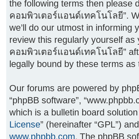
the following terms then please 
คอมพิวเตอร์แอนด์เทคโนโลยี”. W
we’ll do our utmost in informing 
review this regularly yourself a
คอมพิวเตอร์แอนด์เทคโนโลยี” af
legally bound by these terms as
Our forums are powered by phpBB 
“phpBB software”, “www.phpbb.
which is a bulletin board solutio
License
” (hereinafter “GPL”) a
www.phpbb.com
. The phpBB soft