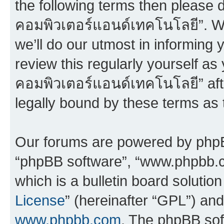
the following terms then please 
คอมพิวเตอร์แอนด์เทคโนโลยี”. W
we’ll do our utmost in informing 
review this regularly yourself a
คอมพิวเตอร์แอนด์เทคโนโลยี” af
legally bound by these terms as
Our forums are powered by phpBB 
“phpBB software”, “www.phpbb.
which is a bulletin board solutio
License
” (hereinafter “GPL”) a
www.phpbb.com
. The phpBB soft