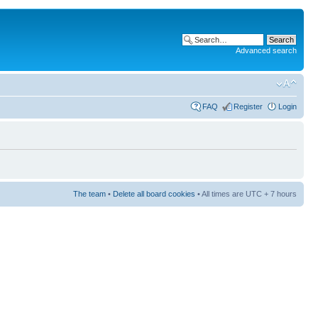
Advanced search
FAQ
Register
Login
The team
•
Delete all board cookies
• All times are UTC + 7 hours